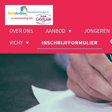
Ga
direct
naar
de
OVER ONS
AANBOD
JONGEREN
hoofdinhoud
VICHY
INSCHRIJFFORMULIER